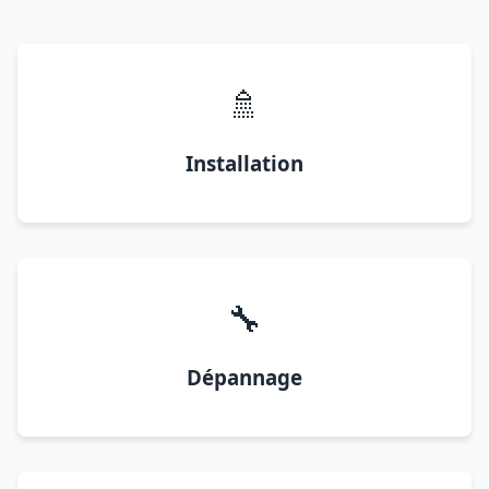
🚿
Installation
🔧
Dépannage