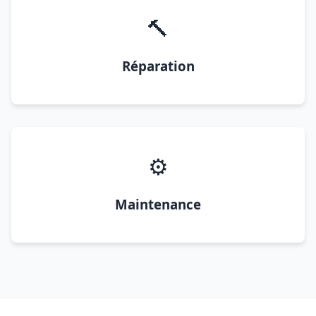
🔨
Réparation
⚙️
Maintenance