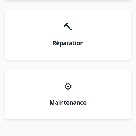
🔨
Réparation
⚙️
Maintenance