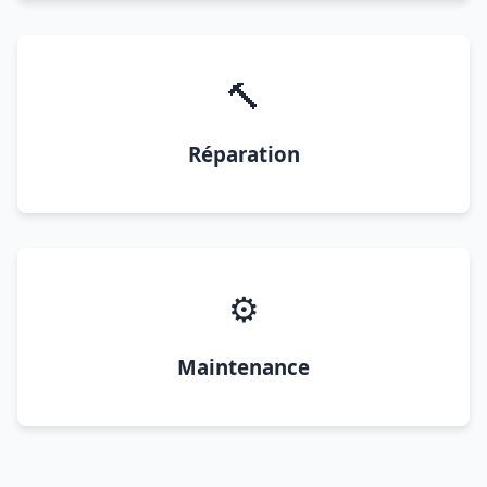
🔨
Réparation
⚙️
Maintenance