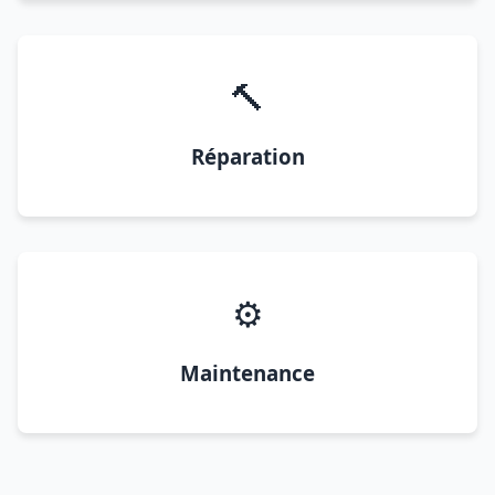
🔨
Réparation
⚙️
Maintenance