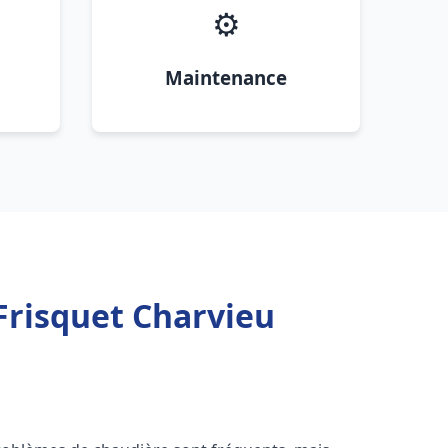
⚙️
Maintenance
Frisquet Charvieu