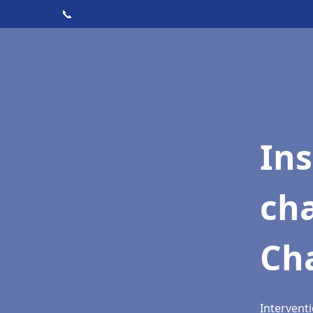
📞
In
cha
Ch
Intervent