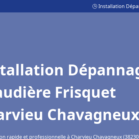
🕒 Installation Dé
stallation Dépanna
udière Frisquet
arvieu Chavagneu
ion rapide et professionnelle à Charvieu Chavagneux (38230