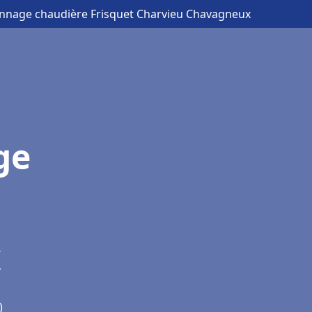
pannage chaudière Frisquet Charvieu Chavagneux
ge
x
)