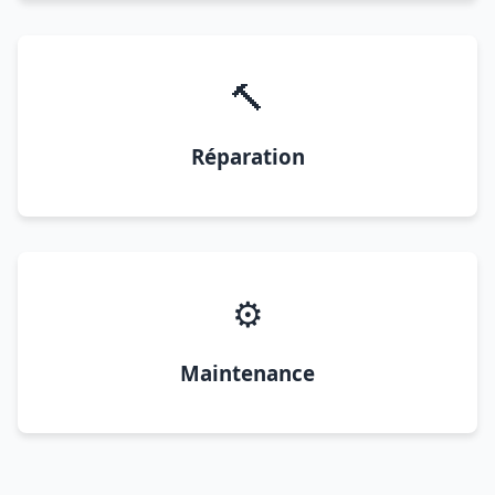
🔨
Réparation
⚙️
Maintenance