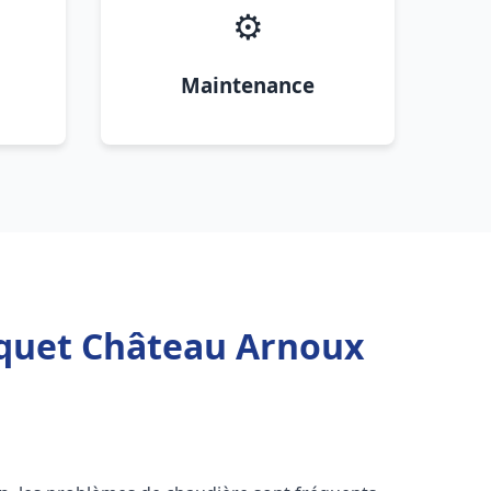
⚙️
Maintenance
squet Château Arnoux