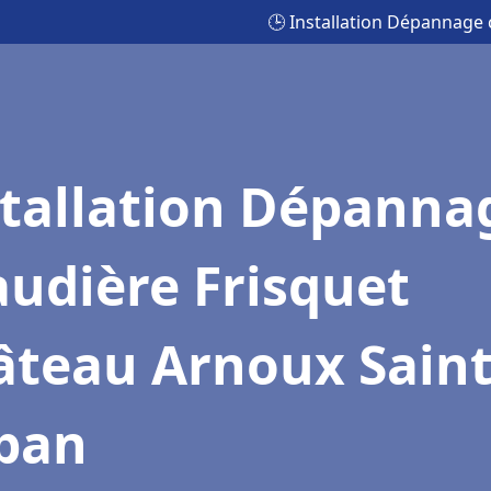
🕒 Installation Dépannage
stallation Dépanna
udière Frisquet
âteau Arnoux Sain
ban