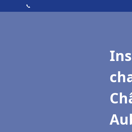
📞
In
cha
Ch
Au