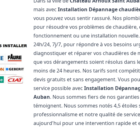
Dans la ville de
Château Arnoux Saint Aub
mais avec
Installation Dépannage chaudièr
vous pouvez vous sentir rassuré. Nos plomb
pour résoudre vos problèmes de chaudière, q
fonctionnement ou une installation nouvelle
24h/24, 7j/7, pour répondre à vos besoins u
diagnostiquer et réparer vos chaudières de 
que vos dérangements soient résolus dans les
moins de 24 heures. Nos tarifs sont compéti
devis gratuits et sans engagement. Vous pou
service possible avec
Installation Dépannag
Auban
. Nous sommes fiers de nos garanties e
témoignent. Nous sommes notés 4,5 étoiles s
professionnalisme et notre qualité de servic
aujourd'hui pour une intervention rapide et ef