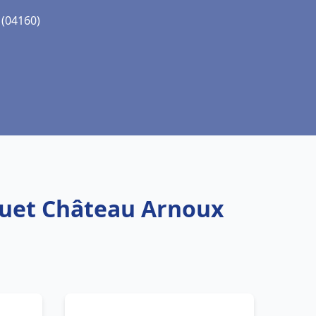
 (04160)
squet Château Arnoux