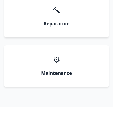
🔨
Réparation
⚙️
Maintenance