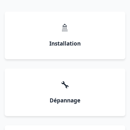
🚿
Installation
🔧
Dépannage