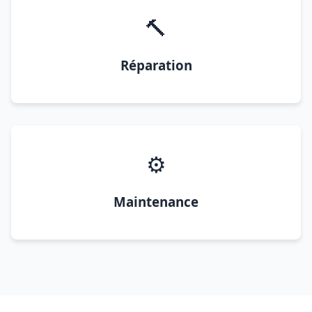
🔨
Réparation
⚙️
Maintenance