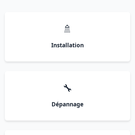
🚿
Installation
🔧
Dépannage