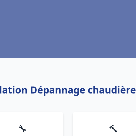
llation Dépannage chaudière
🔧
🔨