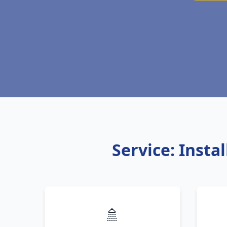
Service: Insta
🚿