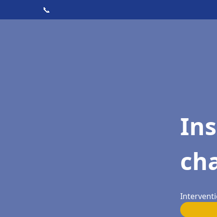
📞
In
cha
Interventi