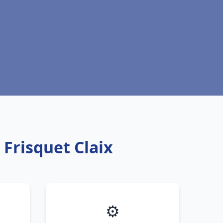
 Frisquet Claix
⚙️