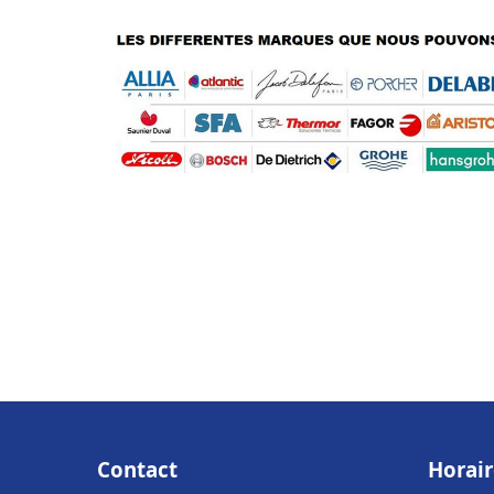
Contact
Horair