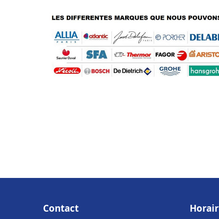
Contact
Horair