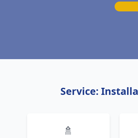
Service: Instal
🚿