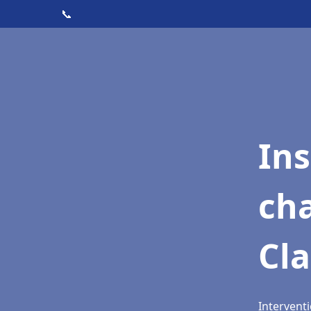
📞
In
cha
Cl
Interventi