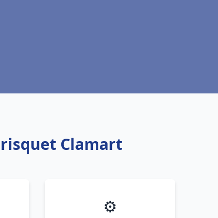
Frisquet Clamart
⚙️