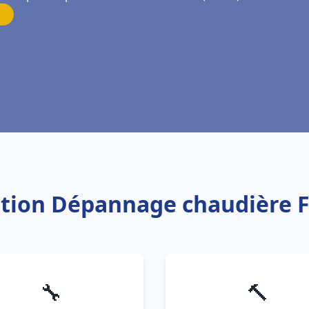
lation Dépannage chaudière 
🔧
🔨