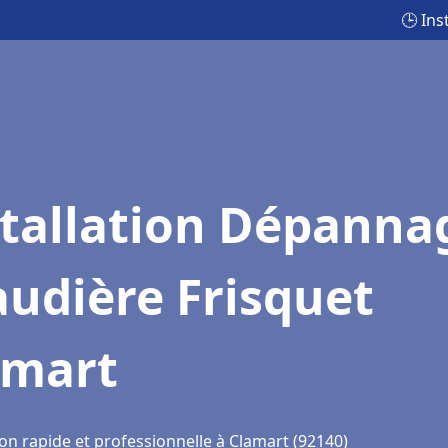
🕒 Ins
stallation Dépanna
udière Frisquet
amart
on rapide et professionnelle à Clamart (92140)