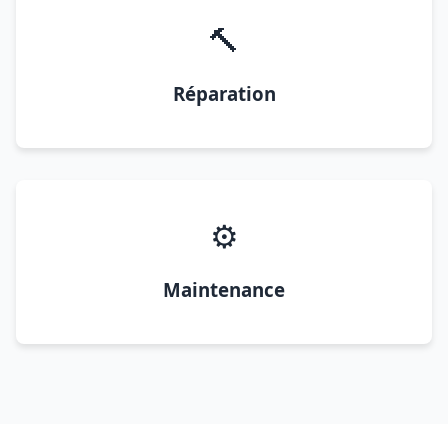
🔨
Réparation
⚙️
Maintenance