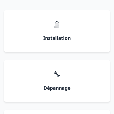
🚿
Installation
🔧
Dépannage