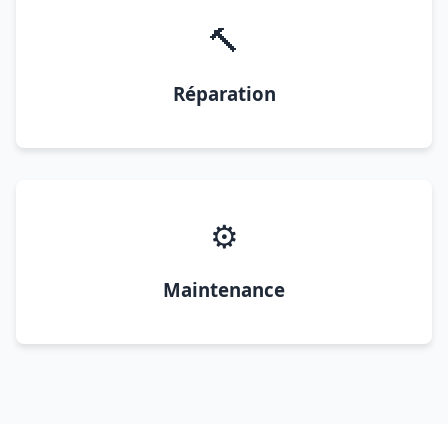
🔨
Réparation
⚙️
Maintenance