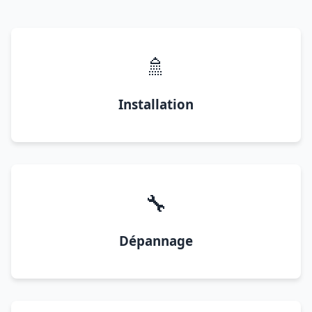
🚿
Installation
🔧
Dépannage