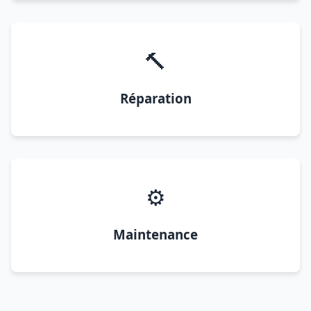
🔨
Réparation
⚙️
Maintenance