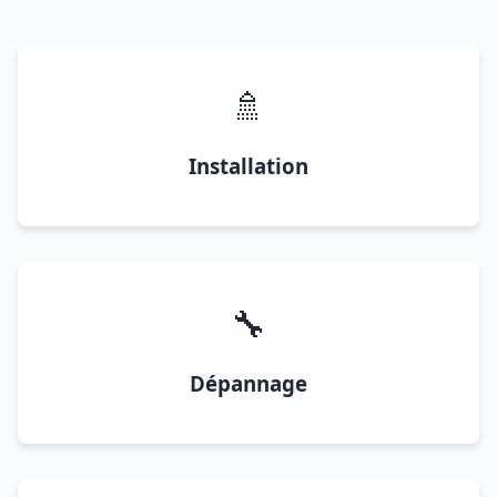
🚿
Installation
🔧
Dépannage