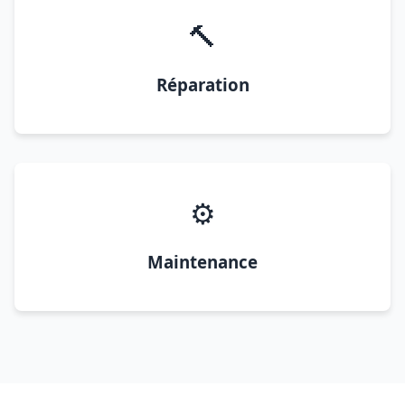
🔨
Réparation
⚙️
Maintenance