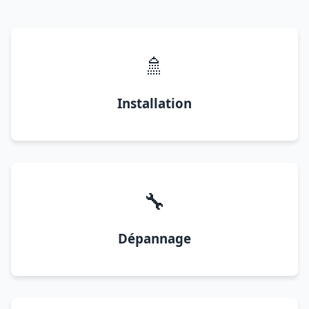
🚿
Installation
🔧
Dépannage