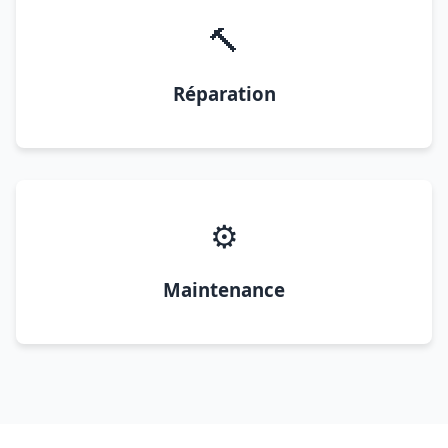
🔨
Réparation
⚙️
Maintenance