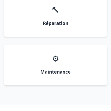
🔨
Réparation
⚙️
Maintenance