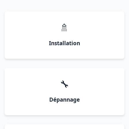
🚿
Installation
🔧
Dépannage