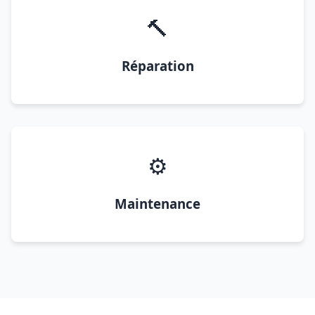
🔨
Réparation
⚙️
Maintenance