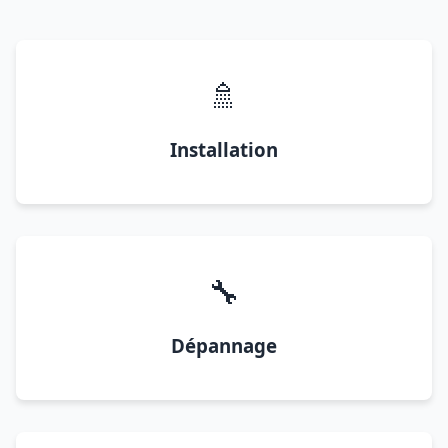
🚿
Installation
🔧
Dépannage