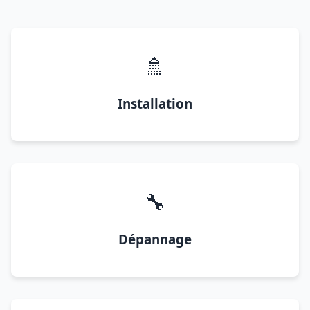
🚿
Installation
🔧
Dépannage