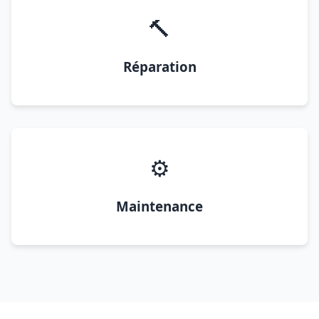
🔨
Réparation
⚙️
Maintenance