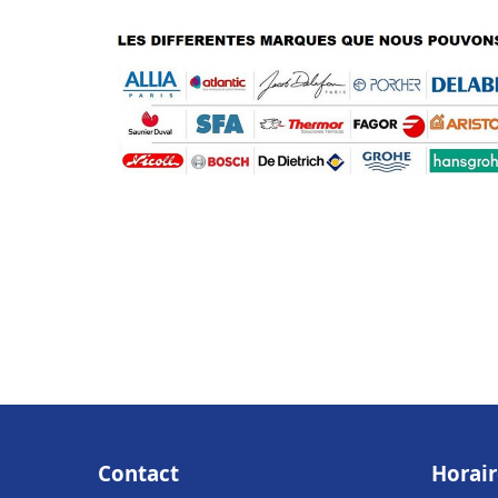
Contact
Horair