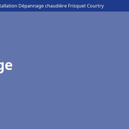
stallation Dépannage chaudière Frisquet Courtry
ge