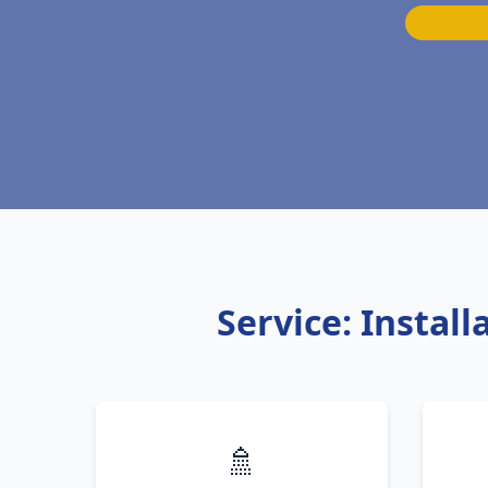
Service: Instal
🚿