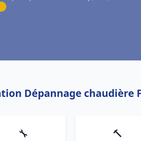
lation Dépannage chaudière 
🔧
🔨