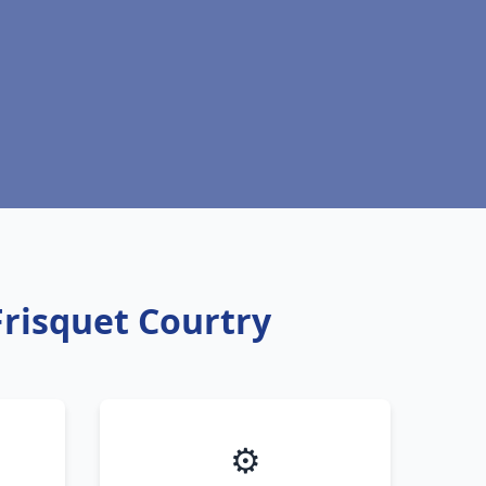
Frisquet Courtry
⚙️