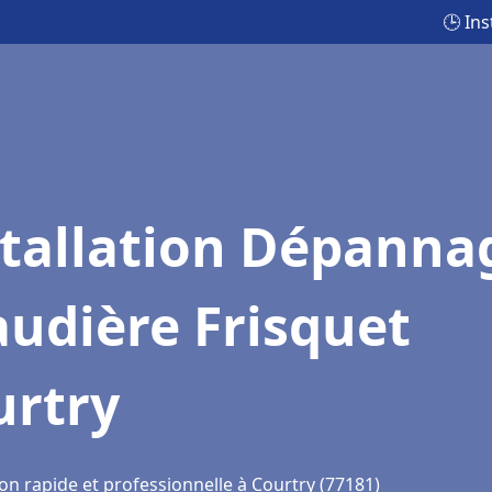
🕒 In
stallation Dépanna
udière Frisquet
urtry
on rapide et professionnelle à Courtry (77181)