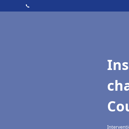
📞
In
cha
Co
Interventi