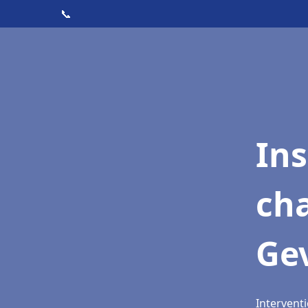
📞
In
cha
Gev
Interventi