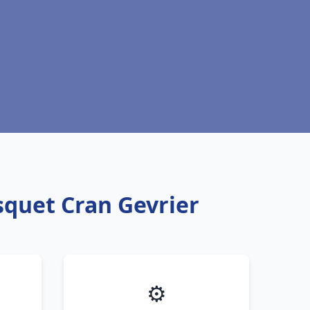
squet Cran Gevrier
⚙️