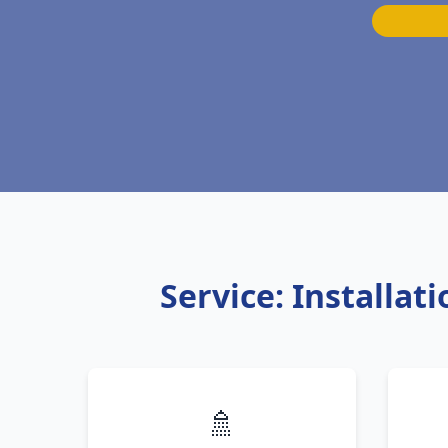
Service: Installa
🚿