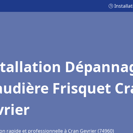
🕒 Install
stallation Dépanna
udière Frisquet C
rier
on rapide et professionnelle à Cran Gevrier (74960)