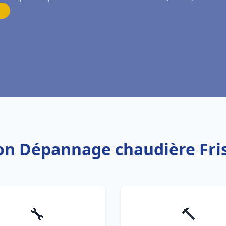
tion Dépannage chaudière Fri
🔧
🔨