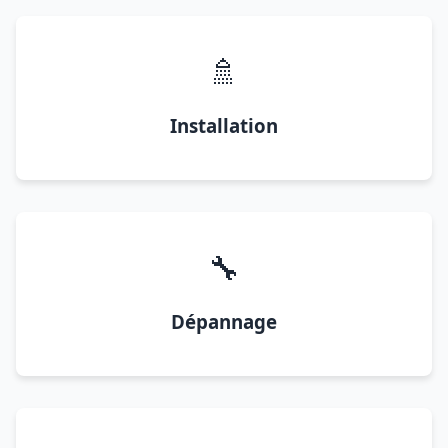
🚿
Installation
🔧
Dépannage