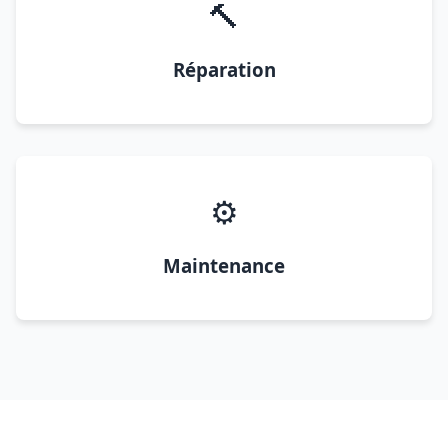
🔨
Réparation
⚙️
Maintenance