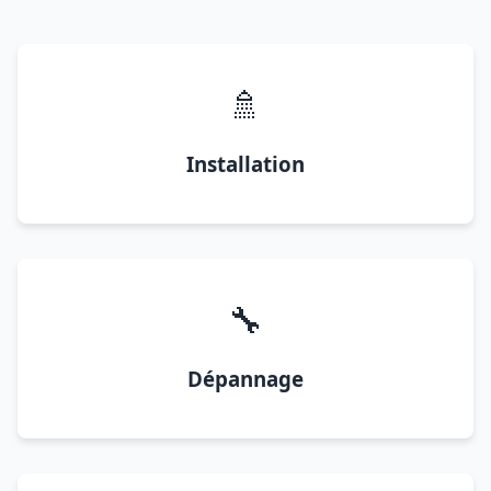
🚿
Installation
🔧
Dépannage