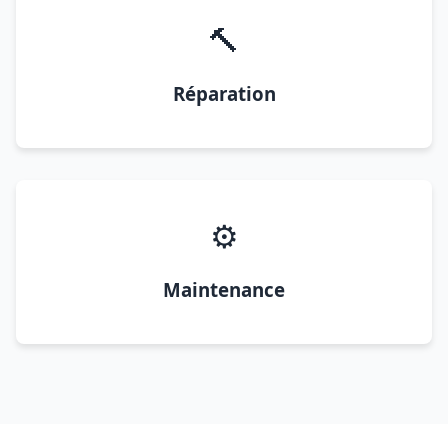
🔨
Réparation
⚙️
Maintenance