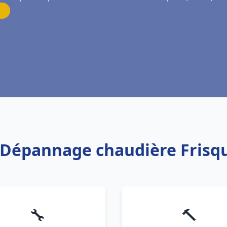
on Dépannage chaudière Frisq
🔧
🔨