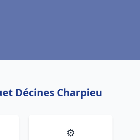
uet Décines Charpieu
⚙️