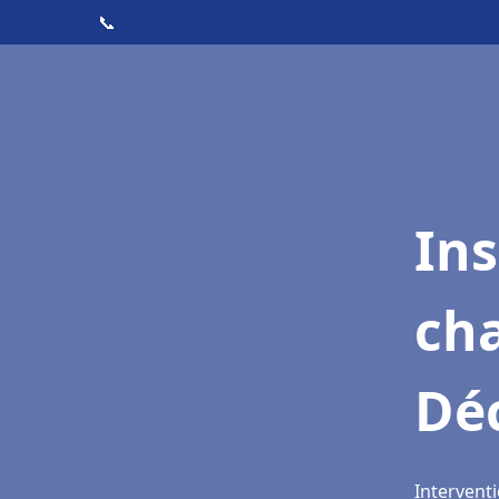
📞
In
cha
Dé
Intervent