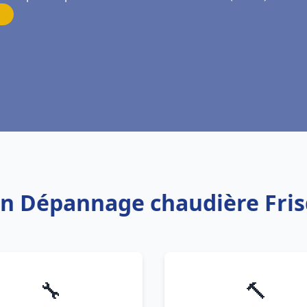
ion Dépannage chaudière Fris
🔧
🔨