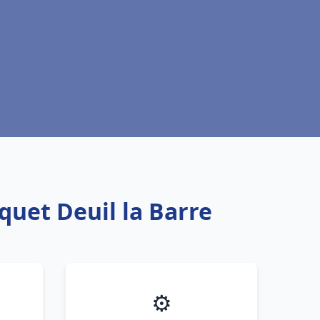
quet Deuil la Barre
⚙️