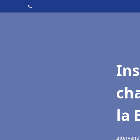
📞
In
cha
la 
Interventi