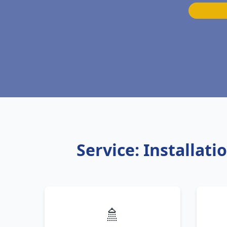
Service: Installat
🚿