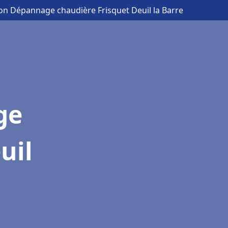
tion Dépannage chaudière Frisquet Deuil la Barre
ge
uil