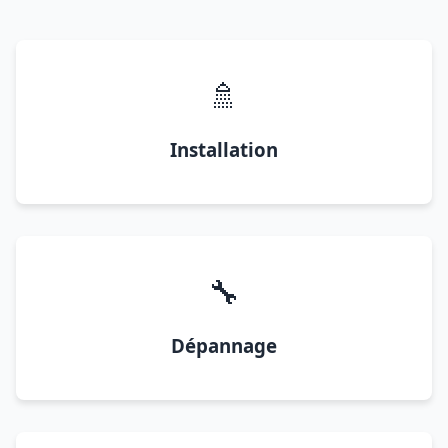
🚿
Installation
🔧
Dépannage