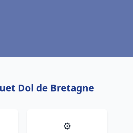
quet Dol de Bretagne
⚙️