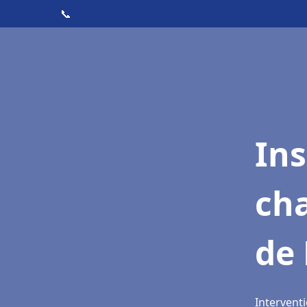
📞
In
cha
de
Intervent