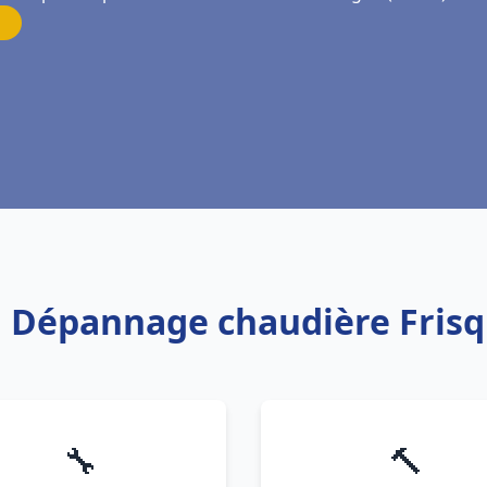
on Dépannage chaudière Fris
🔧
🔨