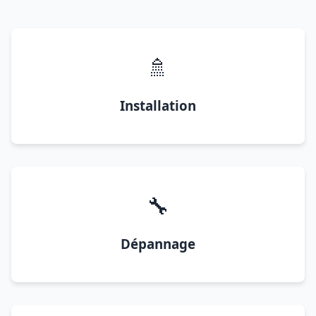
🚿
Installation
🔧
Dépannage