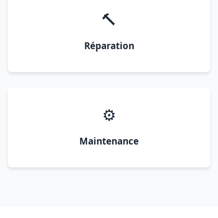
🔨
Réparation
⚙️
Maintenance