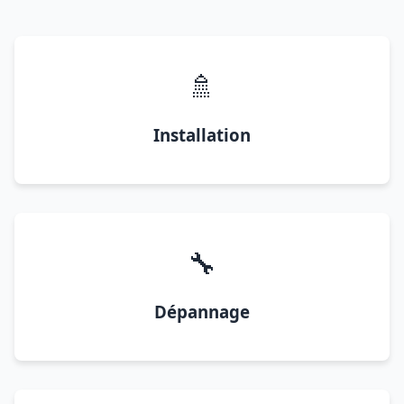
🚿
Installation
🔧
Dépannage