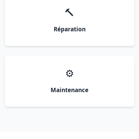
🔨
Réparation
⚙️
Maintenance