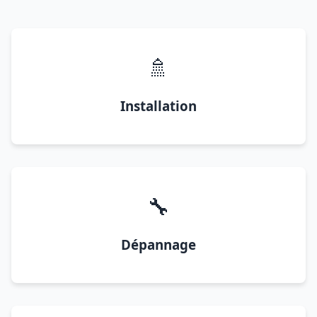
🚿
Installation
🔧
Dépannage