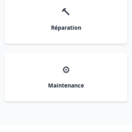
🔨
Réparation
⚙️
Maintenance