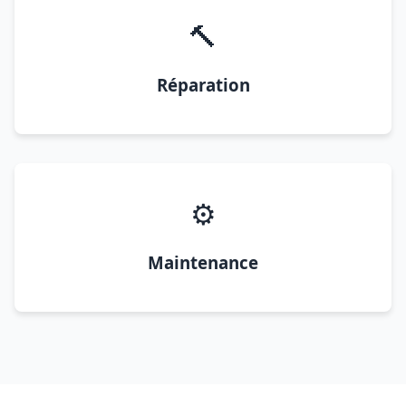
🔨
Réparation
⚙️
Maintenance