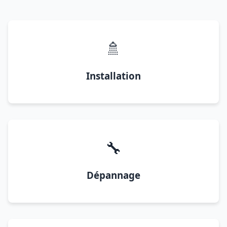
🚿
Installation
🔧
Dépannage