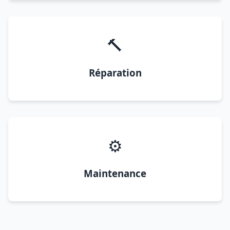
🔨
Réparation
⚙️
Maintenance