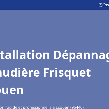
🕒 In
stallation Dépanna
udière Frisquet
ouen
ion rapide et professionnelle à Écouen (95440)