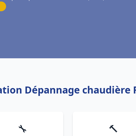
llation Dépannage chaudière 
🔧
🔨