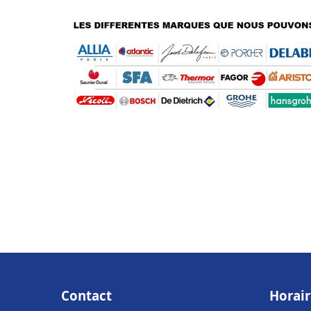
Contact
Horair