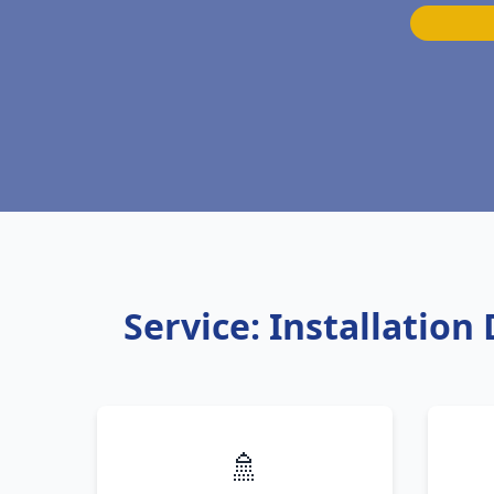
Service: Installatio
🚿