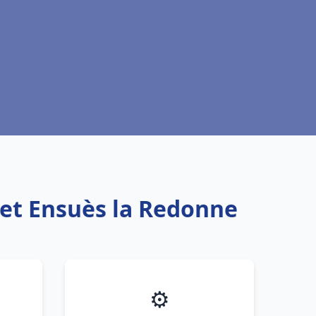
uet Ensuès la Redonne
⚙️