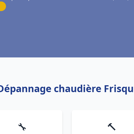
n Dépannage chaudière Frisq
🔧
🔨