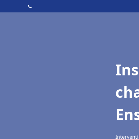
📞
In
cha
En
Intervent