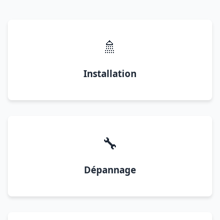
🚿
Installation
🔧
Dépannage