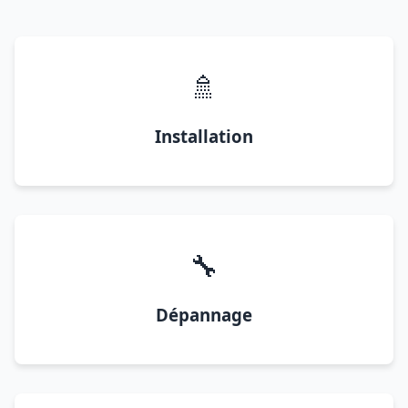
🚿
Installation
🔧
Dépannage