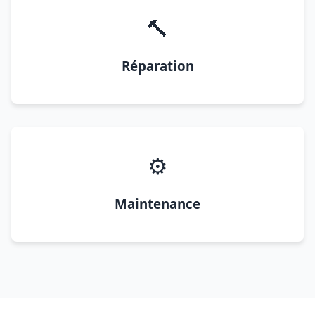
🔨
Réparation
⚙️
Maintenance