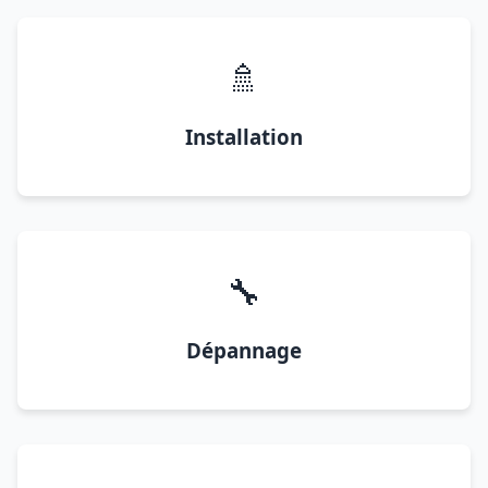
🚿
Installation
🔧
Dépannage