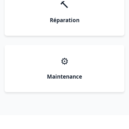
🔨
Réparation
⚙️
Maintenance