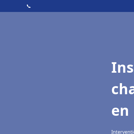
📞
In
cha
en
Interventi