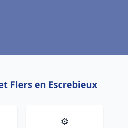
et Flers en Escrebieux
⚙️