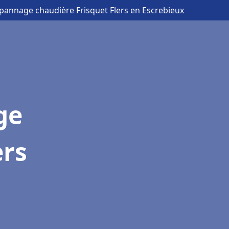
épannage chaudière Frisquet Flers en Escrebieux
ge
ers