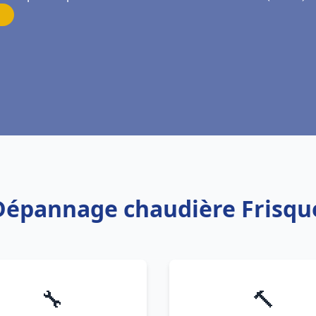
 Dépannage chaudière Frisqu
🔧
🔨