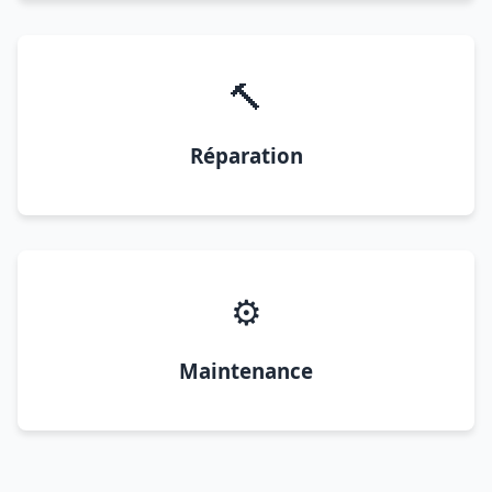
🔨
Réparation
⚙️
Maintenance