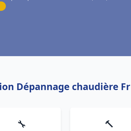
ation Dépannage chaudière F
🔧
🔨