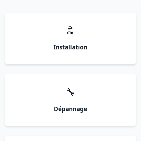
🚿
Installation
🔧
Dépannage