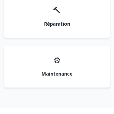
🔨
Réparation
⚙️
Maintenance