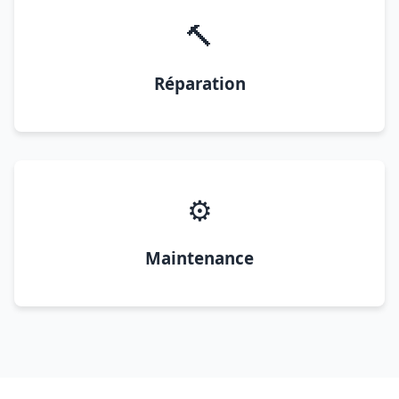
🔨
Réparation
⚙️
Maintenance