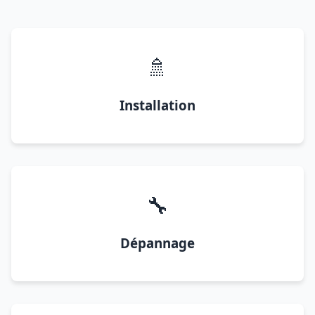
🚿
Installation
🔧
Dépannage