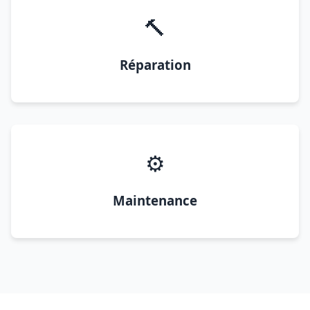
🔨
Réparation
⚙️
Maintenance