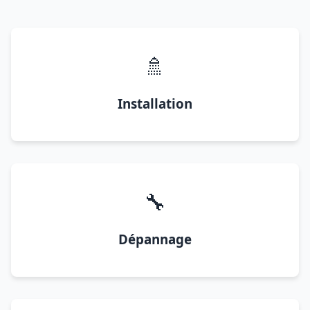
🚿
Installation
🔧
Dépannage