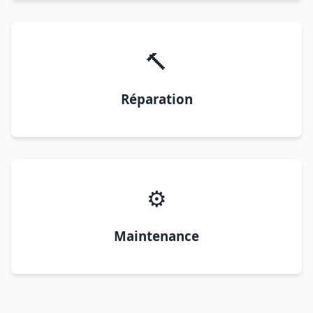
🔨
Réparation
⚙️
Maintenance