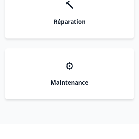
🔨
Réparation
⚙️
Maintenance