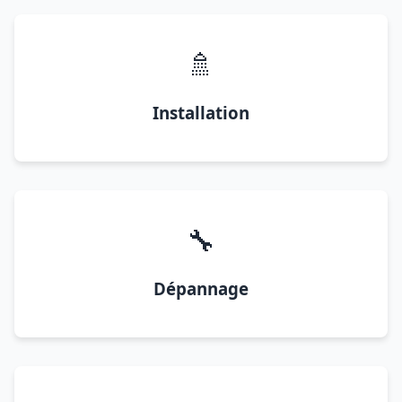
🚿
Installation
🔧
Dépannage