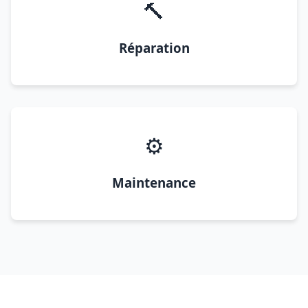
🔨
Réparation
⚙️
Maintenance