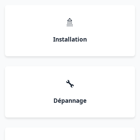
🚿
Installation
🔧
Dépannage