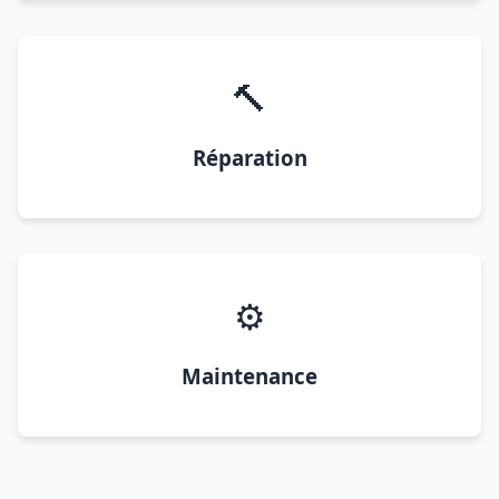
🔨
Réparation
⚙️
Maintenance