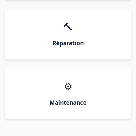
🔨
Réparation
⚙️
Maintenance