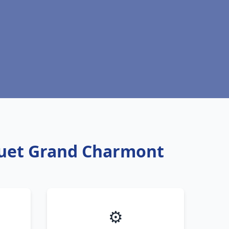
squet Grand Charmont
⚙️