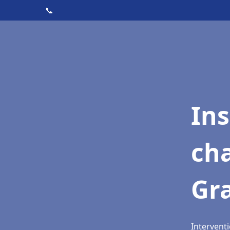
📞
In
cha
Gr
Intervent