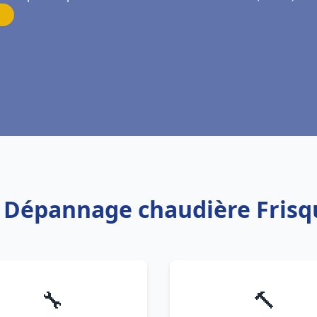
on Dépannage chaudière Fri
🔧
🔨