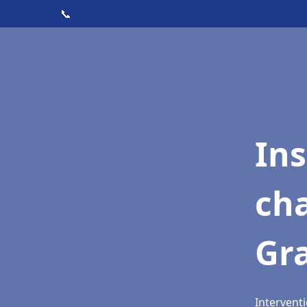
📞
In
cha
Gr
Interventi