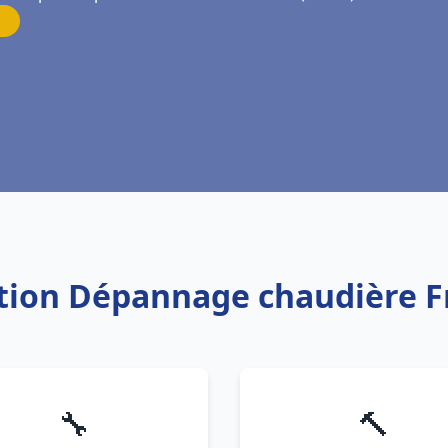
lation Dépannage chaudière F
🔧
🔨