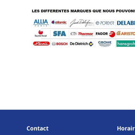
Contact
Horair