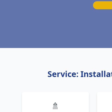
Service: Instal
🚿