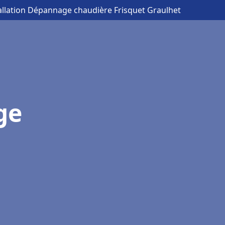
tallation Dépannage chaudière Frisquet Graulhet
ge