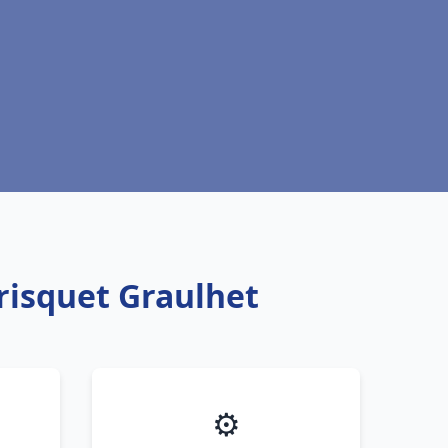
risquet Graulhet
⚙️