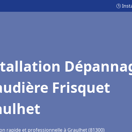
🕒 Ins
stallation Dépanna
udière Frisquet
aulhet
on rapide et professionnelle à Graulhet (81300)